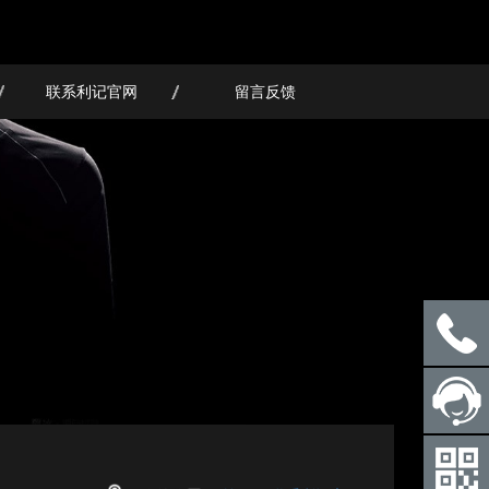
联系利记官网
留言反馈