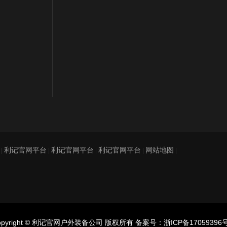
利记官网平台
利记官网平台
利记官网平台
网站地图
|
|
|
|
|
opyright © 利记官网户外装备公司 版权所有 备案号：
浙ICP备17059396号