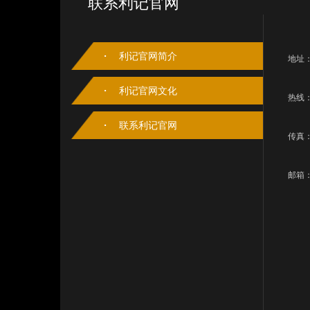
联系利记官网
利记官网简介
地址
利记官网文化
热线：4
联系利记官网
传真：+
邮箱：a